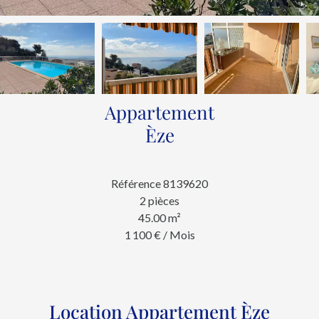
Appartement
Èze
Référence
8139620
2 pièces
45.00
m²
1 100 € / Mois
Location Appartement Èze