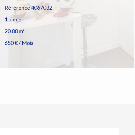
Référence
4067032
1 pièce
20.00
m²
650 € / Mois