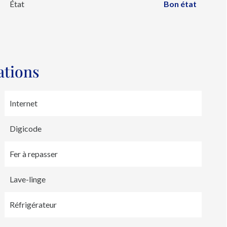
État
Bon état
ations
Internet
Digicode
Fer à repasser
Lave-linge
Réfrigérateur