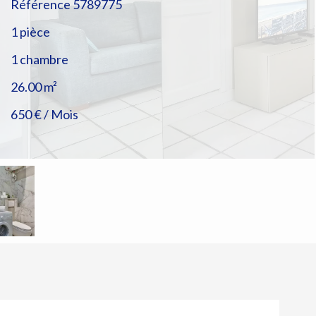
Référence
5789775
1 pièce
1 chambre
26.00
m²
650 € / Mois