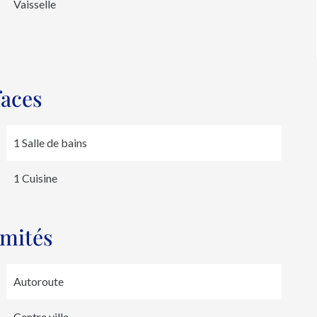
Vaisselle
faces
1 Salle de bains
1 Cuisine
imités
Autoroute
Centre ville