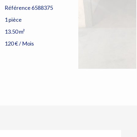
Référence
6588375
1 pièce
13.50
m²
120 € / Mois