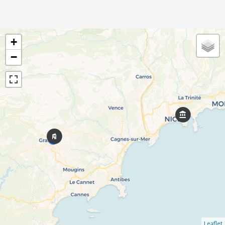
+
−
Leaflet