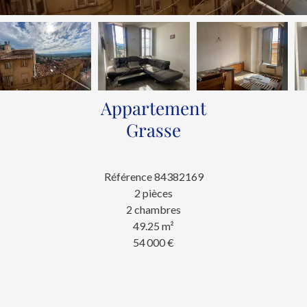
Appartement
Grasse
Référence
84382169
2 pièces
2 chambres
49.25
m²
54 000 €