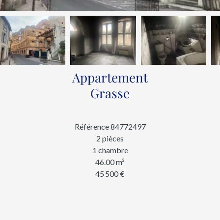
Appartement
Grasse
Référence
84772497
2 pièces
1 chambre
46.00
m²
45 500 €