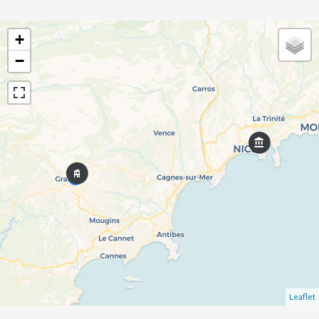
+
−
Leaflet