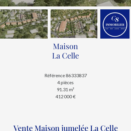
Maison
La Celle
Référence
86333837
4 pièces
91.31
m²
412 000 €
Vente Maison jumelée La Celle