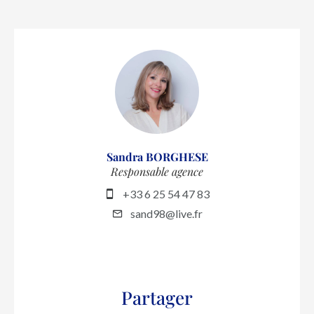
Sandra BORGHESE
Responsable agence
+33 6 25 54 47 83
sand98@live.fr
Partager