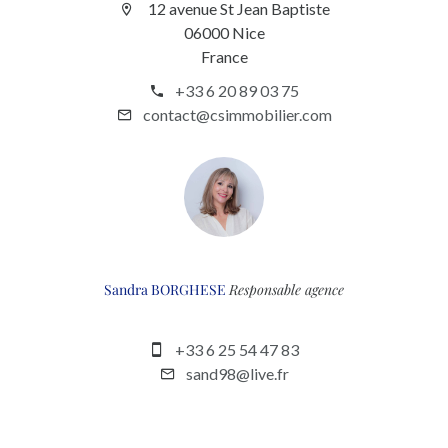
12 avenue St Jean Baptiste
06000 Nice
France
+33 6 20 89 03 75
contact@csimmobilier.com
Sandra BORGHESE
Responsable agence
+33 6 25 54 47 83
sand98@live.fr