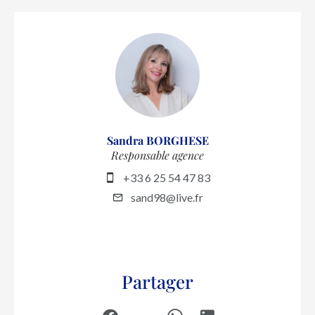
Sandra BORGHESE
Responsable agence
+33 6 25 54 47 83
sand98@live.fr
Partager