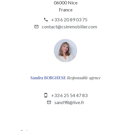
06000 Nice
France
+33 6 20 89 03 75
contact@csimmobilier.com
Sandra BORGHESE
Responsable agence
+33 6 25 54 47 83
sand98@live.fr