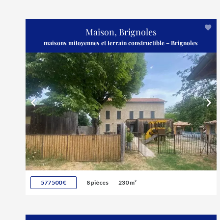
Maison, Brignoles
maisons mitoyennes et terrain constructible – Brignoles
577 500 €
8 pièces
230 m²