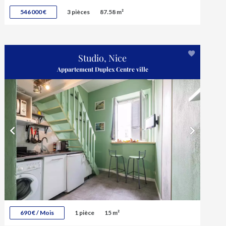
546 000 €
3 pièces
87.58 m²
Studio, Nice
Appartement Duplex Centre ville
690 € / Mois
1 pièce
15 m²