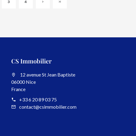
3
4
CS Immobilier
12 avenue St Jean Baptiste
06000 Nice
France
+33 6 20 89 03 75
contact@csimmobilier.com