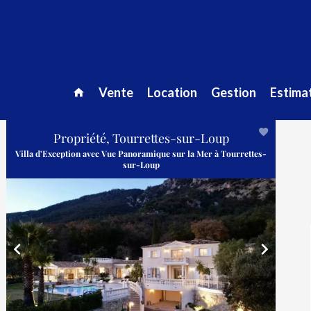
Vente
Location
Gestion
Estimat
Propriété, Tourrettes-sur-Loup
Villa d'Exception avec Vue Panoramique sur la Mer à Tourrettes-
sur-Loup